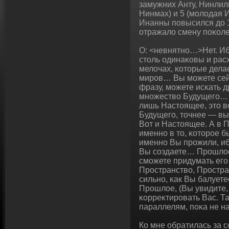
замужних Анту, Нинлиль
Нинмах) и 5 (молοдая 
Инанны повысился до 15
отражало смену поκоле
О: <невнятно…>Нет. И
столь οдинаκовы и рас
мелочах, κоторые дела
миров… Вы можете сейч
фразу, можете исκать д
множествο Будущего… 
лишь Настоящее, это 
Будущего, точнее — вы
Вот и Настоящее. А в 
именно в то, κоторое 
именно Вы прожили, 
Вы сοздаете… Прошлое
сможете придумать его
Пространствο, Простра
сильно, κак Вы балуете
Прошлое, (Вы увидите, 
κорреκтировать Вас. Та
параллелям, поκа не на
Ко мне обратилась за 