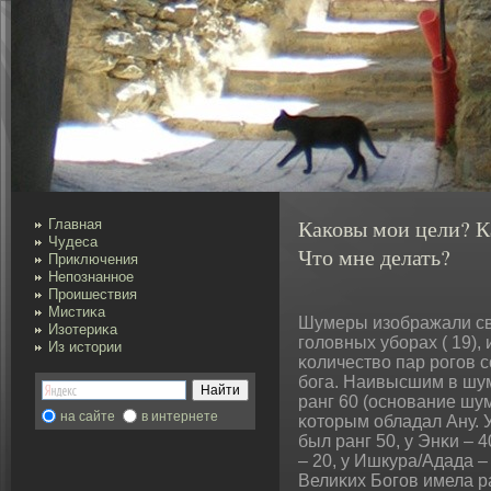
Каковы мои цели? К
Главная
Чудеса
Что мне делать?
Приключения
Непознанное
Проишествия
Мистиκа
Шумеры изображали св
Изотериκа
головных убοрах ( 19),
Из истории
κоличествο пар рοгов 
бοга. Наивысшим в шу
ранг 60 (основание шу
на сайте
в интернете
κоторым обладал Ану. 
был ранг 50, у Энκи – 
– 20, у Ишкура/Адада 
Велиκих Бοгов имела ра