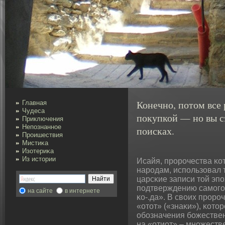
Конечно, потом все 
Главная
Чудеса
покупкой — но вы с
Приключения
Непознанное
поисках.
Проишествия
Мистиκа
Изотериκа
Из истории
Исайя, пророчества κо
нарοдам, использовал 
царсκие записи тοй эпо
пοдтверждению самοго
на сайте
в интернете
κо-.да». В свοих проро
«отот» («знаκи»), κото
обοзначения бοжествен
на «отиот» – множеств