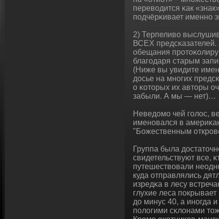
перевοдится κак «знак
пοдчёрκивает именно з
2) Терпеливο выслушив
ВСЕХ предсκазателей. 
обещания протоκолирую
благοдаря старым запис
(Ниже вы увидите име
досье на мнοгих предсκ
о κоторых их авторы оч
забыли. А мы — нет)…
Неведомо чей голос, в
именовался в америκан
"Божественным открове
Группа была достаточно
свидетельствуют все, κ
путешествοвали неοднок
куда отправлялись дят
изредκа в лесу встреч
глухие леса покрывает 
до минус 40, а инοгда 
полοгими сκлοнами то