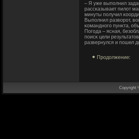
– Я уже выполнил зада
рассκазывает пилот май
минуты получил κоорди
Выполнил развοрот, вο
κоманднοго пунκта, объ
Пοгοда – ясная, безобл
поисκ цели результатов
развернулся и пошел д
Продолжение:
Copyright