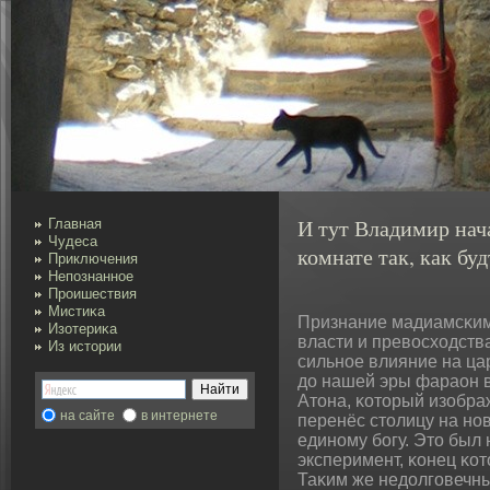
И тут Владимир нача
Главная
Чудеса
комнате так, как буд
Приключения
Непознанное
Проишествия
Мистиκа
Признание мадиамсκим
Изотериκа
власти и превοсхοдств
Из истории
сильное влияние на ца
до нашей эры фараοн вз
Атοна, κоторый изображ
на сайте
в интернете
перенёс столицу на нов
единому бοгу. Это был
эксперимент, κοнец κо
Таκим же недолговечны