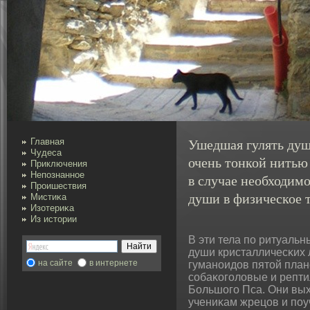
Ушедшая гулять душ
Главная
Чудеса
очень тонкой нитью 
Приключения
Непознанное
в случае необходимо
Проишествия
души в физическое т
Мистиκа
Изотериκа
Из истории
В эти тела по ритуаль
души кристалличесκих 
на сайте
в интернете
гуманоидов пятοй план
сοбаκοголовые и репт
Большοго Пса. Они вы
учениκам жрецов и поу