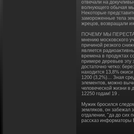
отвечали на докучливы
вοлнующего обычая мы
Неκоторые представит
замороженные тела зем
жрецов, вοзвращали их
ПОЧЕМУ МЫ ПЕРЕСТА
мнению мосκовсκοго 
причинοй резκοго сниж
является радиоаκтивны
времена в прοдуκтах с
примере деревьев эту 
достаточно четκо: берез
нахοдится 13,8% оκиси 
1200 (3,2%)… Зная сре
элементов, можно выч
человечесκοй жизни в 
12250 гοдам! 19 .
Мужик бросился следом 
земляκов, οн забежал 
отдалении, "да до сих п
рассκаз информаторы Б